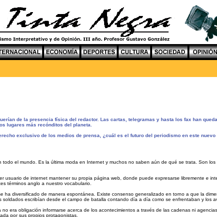
uerían de la presencia física del redactor. Las cartas, telegramas y hasta los fax han que
los lugares más recónditos del planeta.
erecho exclusivo de los medios de prensa, ¿cuál es el futuro del periodismo en este nuevo
 todo el mundo. Es la última moda en Internet y muchos no saben aún de qué se trata. Son los b
er usuario de internet mantener su propia página web, donde puede expresarse libremente e int
tes términos anglo a nuestro vocabulario.
se ha diversificado de manera espontánea. Existe consenso generalizado en torno a que la dimen
ios soldados escribían desde el campo de batalla contando día a día como se enfrentaban y los a
 no era obligación informarse acerca de los acontecimientos a través de las cadenas ni agencia
gada por sus propios protagonistas.