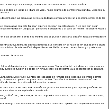
ales; audioblogs; los movlogs, mantenidos desde teléfonos celulares, etcétera.
des, dándole un toque de “diario de vida”, hasta asuntos de controversia mundial. Exponen su
 observa.
io desembocan las preguntas de los ciudadanos configurándose un panorama similar al de los
te contratadas con este fin sean quienes escriban en estos blogs. Y es que aún es un
resas montadas en un garage, proyectos inexistentes o el caso del mismo Presidente Ricardo
ir en este escenario, donde hay medios que se pueden prestar al engaño, falsas identidades o
scribe una nueva forma de entrega noticiosa que consiste en el «acto de un ciudadano o grupo
es suministrar la información independiente, confiable, exacta, de amplio rango y relevante
eporteros ciudadanos.
l futuro del periodismo en este nuevo panorama. “La función del periodista, en este caso, es
dano, cumple la función de editor, en ningún caso el periodismo va a desaparecer, al contrario,
rta hasta El Mercurio cuentan con espacios en formato blog. Mientras el primero permite
 y columnas de opinión por parte de su público. También, Las Últimas Noticias creó una
ón de tantos otros sitios de información paralela.
ctar sus espacios en la red, además de generar las instancias para la participación de los
litar este sistema en septiembre de este año.
llo, señaló que, “En Chile, en lo que es periódicos impresos, están muy bien desarrollados,
neral”.
enen trabajo o que simplemente desean dar a conocer su opinión con mayor libertad y sin las