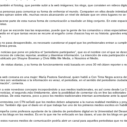
ambién el fotolog, que permite subir a la web imágenes; los vlogs, que consisten en videos digit
 las personas para comunicar su forma de enfrentar el mundo. Comparten en ellos desde intimida
antes opinan sobre ello, muchas veces alcanzando un nivel de debate que en otros lugares no se
 hacerse parte de esta nueva forma de comunicación a travésde un blog conjunto. En este espac
istas.
d que se esconde tras las respuestas, puede que la gente de los comandos u otras especialmen
dio en el que tantas veces se recurre al engaño como chascos hay en su historia: grandes emp
a.
a no pasa desapercibido, es necesario cuestionar el papel que los profesionales entran a cumpl
démica previa.
 noticias que pone en práctica el “periodismo participativo”, que es el nombre con el que se de
ceso de colectar, reportar, analizar y diseminar información. La intención de esta participación 
ublicado por Shayne Bowman y Chris Willis We Media, o Nosotros el Medio.
de visitas diarias, y su forma de funcionamiento está basada en unos 30 mil citizen reporter o r
ara la web coreana es una mujer: María Pastora Sandoval, quien habló a Con Tinta Negra acerca de
uentes son verdaderas o la información es veraz, el periodista, en el sentido del periodismo ciuda
rmación”, comenta.
 a este novedoso concepto incorporándolo a sus medios tradicionales, es así como desde La Cua
oticias, el segundo,más tímidamente, abre la posibilidad de comentar vía on line las editoriales
ticias. De esta manera, poco a poco los medios tradicionales intentan acomodarse ante la aparici
n entrevista con CTN señaló que los medios deben adaptarse a la nueva realidad mediática y proye
ctor. También dijo que el diario en el que trabaja fue uno de los primeros medios escritos en habi
peña como profesora ayudante de la cátedra de periodismo digital en la Universidad del Desarro
de los blogs en los medios. Es en lo que me he enfocado en las clases, el uso de los blogs en ge
 estos nuevos medios de comunicación podría abrir un canal para aquellos periodistas que no ti