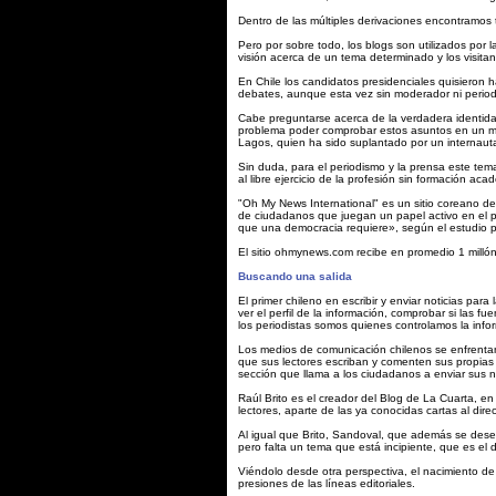
Dentro de las múltiples derivaciones encontramos t
Pero por sobre todo, los blogs son utilizados por
visión acerca de un tema determinado y los visit
En Chile los candidatos presidenciales quisieron
debates, aunque esta vez sin moderador ni period
Cabe preguntarse acerca de la verdadera identida
problema poder comprobar estos asuntos en un me
Lagos, quien ha sido suplantado por un internaut
Sin duda, para el periodismo y la prensa este tem
al libre ejercicio de la profesión sin formación aca
"Oh My News International" es un sitio coreano de
de ciudadanos que juegan un papel activo en el pro
que una democracia requiere», según el estudio p
El sitio ohmynews.com recibe en promedio 1 millón 
Buscando una salida
El primer chileno en escribir y enviar noticias p
ver el perfil de la información, comprobar si las f
los periodistas somos quienes controlamos la info
Los medios de comunicación chilenos se enfrentan
que sus lectores escriban y comenten sus propias n
sección que llama a los ciudadanos a enviar sus no
Raúl Brito es el creador del Blog de La Cuarta, e
lectores, aparte de las ya conocidas cartas al dire
Al igual que Brito, Sandoval, que además se desem
pero falta un tema que está incipiente, que es el 
Viéndolo desde otra perspectiva, el nacimiento de
presiones de las líneas editoriales.