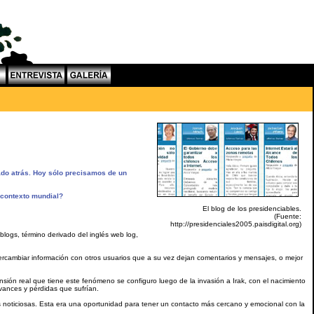
dado atrás. Hoy sólo precisamos de un
 contexto mundial?
El blog de los presidenciables.
(Fuente:
http://presidenciales2005.paisdigital.org)
logs, término derivado del inglés web log,
ercambiar información con otros usuarios que a su vez dejan comentarios y mensajes, o mejor
sión real que tiene este fenómeno se configuro luego de la invasión a Irak, con el nacimiento
vances y pérdidas que sufrían.
s noticiosas. Esta era una oportunidad para tener un contacto más cercano y emocional con la