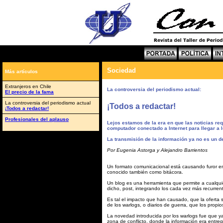
Sociedad
Más artículos
Extranjeros en Chile
La controversia del periodismo actual:
El precio de la fama
La controversia del periodismo actual
¡Todos a redactar!
¡Todos a redactar!
Profesionales del aplauso
Lejos estamos de la era en que las noticias req
computador conectado a Internet para llegar a 
u
La transmisión de la información ya no es un d
Por Eugenia Astorga y Alejandro Barrientos
Un formato comunicacional está causando furor en
conocido también como bitácora.
Un blog es una herramienta que permite a cualqui
dicho, post, integrando los cada vez más recurren
Es tal el impacto que han causado, que la oferta 
de los warlogs, o diarios de guerra, que los prop
La novedad introducida por los warlogs fue que ya
zona de conflicto, donde la información era entre