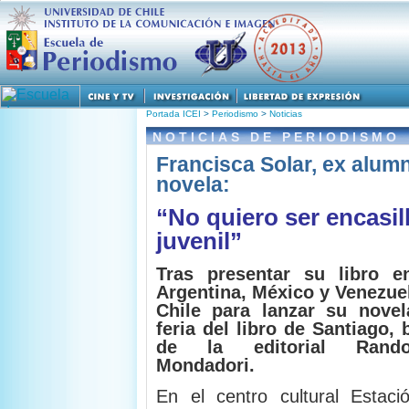
M
Portada ICEI
>
Periodismo
>
Noticias
NOTICIAS DE PERIODISMO
Francisca Solar, ex alumn
novela:
“No quiero ser encasil
juvenil”
Tras presentar su libro e
Argentina, México y Venezuel
Chile para lanzar su novel
feria del libro de Santiago, 
de la editorial Ran
Mondadori.
En el centro cultural Estac