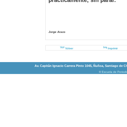
prácticamente, sin parar.
Jorge Araos
Volver
Imprimir
Av. Capitán Ignacio Carrera Pinto 1045, Ñuñoa, Santiago de Chi
©
Escuela de Period