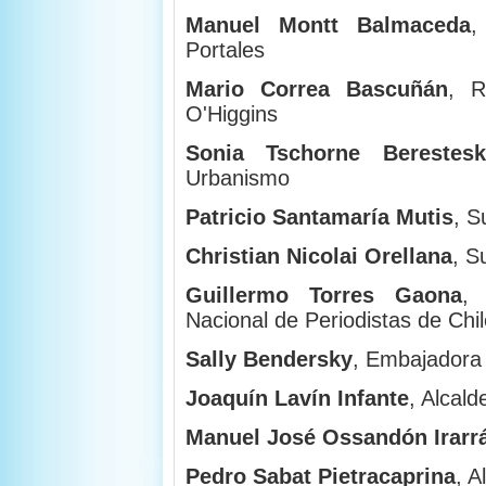
Manuel Montt Balmaceda
,
Portales
Mario Correa Bascuñán
, R
O'Higgins
Sonia Tschorne Berestesk
Urbanismo
Patricio Santamaría Mutis
, S
Christian Nicolai Orellana
, S
Guillermo Torres Gaona
, 
Nacional de Periodistas de Chi
Sally Bendersky
, Embajadora 
Joaquín Lavín Infante
, Alcal
Manuel José Ossandón Irarr
Pedro Sabat Pietracaprina
, A