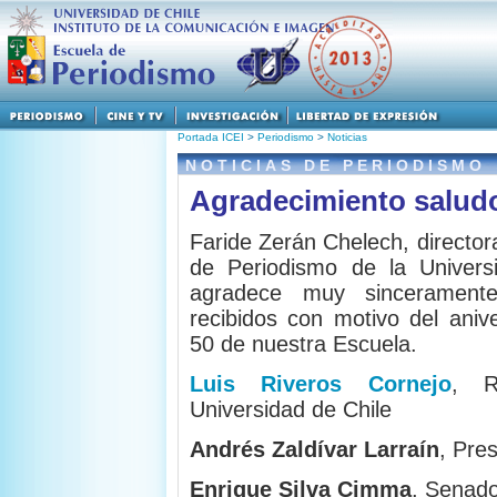
Portada ICEI
>
Periodismo
>
Noticias
NOTICIAS DE PERIODISMO
Agradecimiento saludo
Faride Zerán Chelech, director
de Periodismo de la Univers
agradece muy sinceramente
recibidos con motivo del aniv
50 de nuestra Escuela.
Luis Riveros Cornejo
, R
Universidad de Chile
Andrés Zaldívar Larraín
, Pre
Enrique Silva Cimma
, Senado