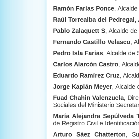
Ramón Farías Ponce
, Alcald
Raúl Torrealba del Pedregal
,
Pablo Zalaquett S
, Alcalde de
Fernando Castillo Velasco
, A
Pedro Isla Farías
, Alcalde d
Carlos Alarcón Castro
, Alcal
Eduardo Ramírez Cruz
, Alca
Jorge Kaplán Meyer
, Alcalde
Fuad Chahin Valenzuela
, Dir
Sociales del Ministerio Secret
María Alejandra Sepúlveda 
de Registro Civil e Identificació
Arturo Sáez Chatterton
, Su