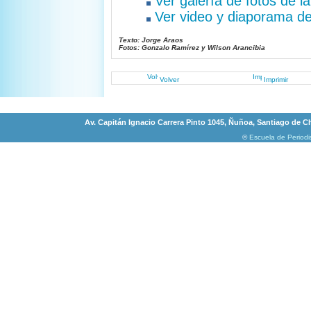
Ver galería de fotos de l
Ver video y diaporama d
Texto: Jorge Araos
Fotos: Gonzalo Ramírez y Wilson Arancibia
Volver
Imprimir
Av. Capitán Ignacio Carrera Pinto 1045, Ñuñoa, Santiago de Chi
©
Escuela de Period