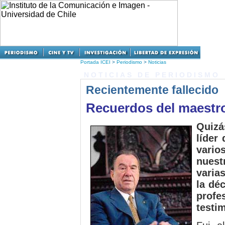
Portada ICEI
>
Periodismo
>
Noticias
NOTICIAS DE PERIODISMO
Recientemente fallecido
Recuerdos del maestr
Quizá
líder
vari
nuest
varia
la déc
prof
testi