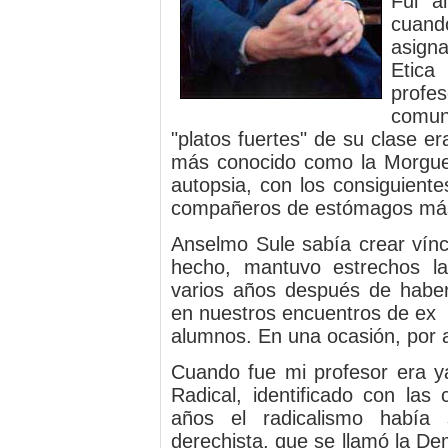
Fui a
cuand
asign
Etica
profe
comun
"platos fuertes" de su clase era
más conocido como la Morgue,
autopsia, con los consiguient
compañeros de estómagos más
Anselmo Sule sabía crear vín
hecho, mantuvo estrechos la
varios años después de haber 
en nuestros encuentros de ex
alumnos. En una ocasión, por al
Cuando fue mi profesor era ya
Radical, identificado con las 
años el radicalismo había 
derechista, que se llamó la De