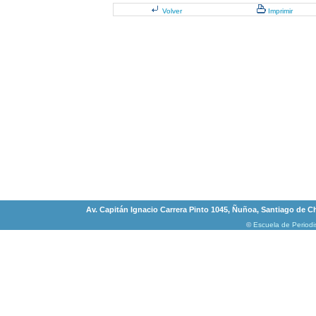
Volver
Imprimir
Av. Capitán Ignacio Carrera Pinto 1045, Ñuñoa, Santiago de Chi
©
Escuela de Period